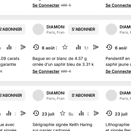
Se Connecter
Se Connecte
400
€
AUCTION
DIAMONDS AUCTION
DIAM
S'ABONNER
S'ABONNER
14
abonné
s
Paris, France
·
14
abonné
s
Paris,
ivre
2 k
6 août 2023
2
1.9 k
6 août 
TERMINÉ
TERMINÉ
.09 carats
Bague en or blanc de 4.57 g
Pendentif en 
 garantie
ornée d’un saphir bleu de 3.31 k
saphir jaune 
Se Connecter
Se Connecte
€
800
€
AUCTION
DIAMONDS AUCTION
DIAM
S'ABONNER
S'ABONNER
14
abonné
s
Paris, France
·
14
abonné
s
Paris,
uivre
314
23 juil. 2023
Suivre
325
23 juil.
TERMINÉ
TERMINÉ
due avec
Sérigraphie signée Keith Haring
Lithographie 
et signée
sur papier cartonné
et signée Be