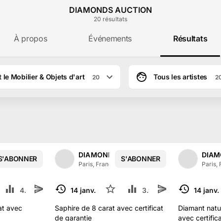
DIAMONDS AUCTION
20
résultat
s
À propos
Événements
Résultats
 le Mobilier & Objets d'art
Tous les artistes
20
2
e DIAMONDS AUCTION à Paris
AUCTION
DIAMONDS AUCTION
DIAM
S'ABONNER
S'ABONNER
14
abonné
s
Paris, France
·
14
abonné
s
Paris,
4
4.1 k
14 janv. 2024
4
3.9 k
14 janv
TERMINÉ
TERMINÉ
at avec
Saphire de 8 carat avec certificat
Diamant natur
de garantie
avec certific