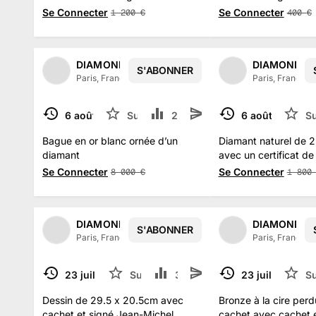
Se Connecter
Se Connecter
1 200
€
400
€
DIAMONDS AUCTION
DIAMONDS 
S'ABONNER
Paris, France
·
14
abonné
s
Paris, France
·
6 août 2023
Suivre
2.4 k
6 août 2023
Su
TERMINÉ
TERMINÉ
Bague en or blanc ornée d’un
Diamant naturel de 2
diamant
avec un certificat de
Se Connecter
Se Connecter
8 000
€
1 800
DIAMONDS AUCTION
DIAMONDS 
S'ABONNER
Paris, France
·
14
abonné
s
Paris, France
·
23 juil. 2023
Suivre
312
23 juil. 2023
S
TERMINÉ
TERMINÉ
Dessin de 29.5 x 20.5cm avec
Bronze à la cire per
cachet et signé Jean-Michel
cachet avec cachet 