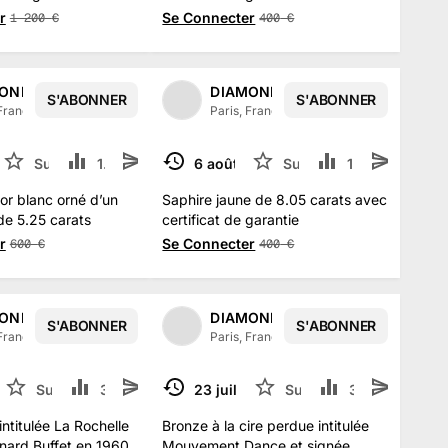
r
Se Connecter
1 200
€
400
€
ONDS AUCTION
DIAMONDS AUCTION
S'ABONNER
S'ABONNER
 France
·
14
abonné
s
Paris, France
·
14
abonné
s
2023
Suivre
1.9 k
6 août 2023
Suivre
1.6 k
TERMINÉ
or blanc orné d’un
Saphire jaune de 8.05 carats avec
de 5.25 carats
certificat de garantie
r
Se Connecter
600
€
400
€
ONDS AUCTION
DIAMONDS AUCTION
S'ABONNER
S'ABONNER
 France
·
14
abonné
s
Paris, France
·
14
abonné
s
 2023
Suivre
326
23 juil. 2023
Suivre
352
TERMINÉ
intitulée La Rochelle
Bronze à la cire perdue intitulée
rnard Buffet en 1960
Mouvement Dance et signée