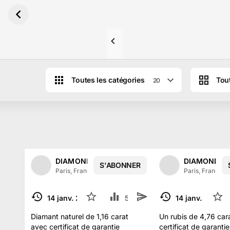
Aller au contenu principal
Toutes les catégories
Tout
20
Résultats des ventes aux enchères d
DIAMONDS AUCTION
DIAMONDS 
S'ABONNER
Paris, France
·
14
abonné
s
Paris, France
·
14 janv. 2024
7
5 k
14 janv. 2024
TERMINÉ
TERMINÉ
Diamant naturel de 1,16 carat
Un rubis de 4,76 car
avec certificat de garantie
certificat de garantie