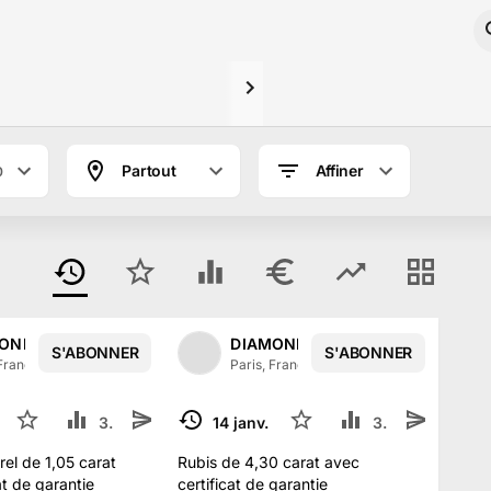
Partout
Affiner
0
ONDS AUCTION
DIAMONDS AUCTION
S'ABONNER
S'ABONNER
 France
·
14
abonné
s
Paris, France
·
14
abonné
s
. 2024
4
3.9 k
14 janv. 2024
3
3.7 k
TERMINÉ
el de 1,05 carat
Rubis de 4,30 carat avec
at de garantie
certificat de garantie