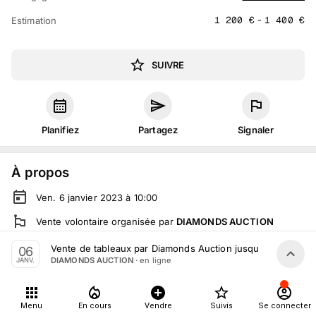
1 200
€
-
1 400
€
Estimation
SUIVRE
Planifiez
Partagez
Signaler
À propos
Ven. 6 janvier 2023 à 10:00
Vente volontaire
organisée
par
DIAMONDS AUCTION
En ligne
sur
drouot.com
Vente de tableaux par Diamonds Auction jusqu'au 6 janvie
06
· en ligne
DIAMONDS AUCTION
JANV.
Tout le monde peut participer
Menu
En cours
Vendre
Suivis
Se connecter