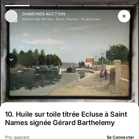
DIAMONDS AUCTION
Maison de Ventes
·
Paris, France
·
14
abonné
s
10
.
Huile sur toile titrée Ecluse à Saint
Names signée Gérard Barthelemy
Prix gagnant
Se Connecter