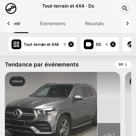
Aller au contenu principal
Tout-terrain et 4X4 · Ds
Découvrir
Événements
Résultats
Profil
Tout-terrain et 4X4
DS
0
0
Tendance par événements
95
TERMINÉ
TE
+
352