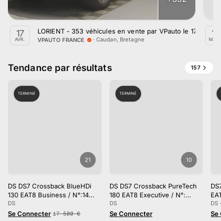
LORIENT - 353 véhicules en vente par VPauto le 17 avril 2
17
17
·
Caudan, Bretagne
VPAUTO FRANCE
AVR.
MAR
Tendance par résultats
157
TERMINÉ
TERMINÉ
21
10
DS DS7 Crossback BlueHDi
DS DS7 Crossback PureTech
DS
130 EAT8 Business / N°:14…
180 EAT8 Executive / N°:…
EA
DS
DS
DS 
Se Connecter
Se Connecter
Se
17 500
€