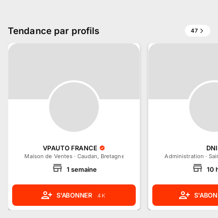
Tendance par profils
47
VPAUTO FRANCE
DN
Maison de Ventes
·
Caudan, Bretagne
Administration
·
Sai
1
semaine
10
S'ABONNER
S'ABON
4 K