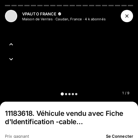
Aller au contenu principal
VPAUTO FRANCE
Maison de Ventes
·
Caudan, France
·
4 k
abonné
s
1
/
9
11183618
.
Véhicule vendu avec Fiche
d'Identification -cable…
Prix gagnant
Se Connecter