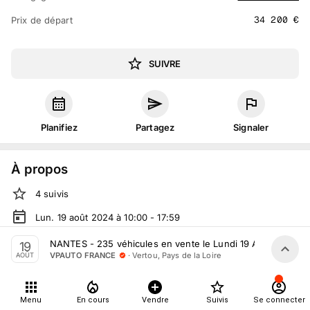
34 200
€
Prix de départ
SUIVRE
Planifiez
Partagez
Signaler
À propos
4
suivis
Lun. 19 août 2024 à 10:00 - 17:59
Vente volontaire
organisée
par
VPAUTO FRANCE
NANTES - 235 véhicules en vente le Lundi 19 Août
19
·
Vertou, Pays de la Loire
VPAUTO FRANCE
AOÛT
En salle :
362 Rte de Clisson, 44120 Vertou, France
En live
sur
vpauto.fr
Menu
En cours
Vendre
Suivis
Se connecter