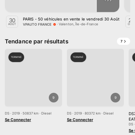
PARIS - 50 véhicules en vente le vendredi 30 Août
30
25
·
Valenton, Île-de-France
VPAUTO FRANCE
AOÛT
OCT.
Tendance par résultats
7
TERMINÉ
TERMINÉ
9
9
DS · 2019 · 50837 km · Diesel
DS · 2019 · 80372 km · Diesel
DS
EA
Se Connecter
Se Connecter
DS 
Se