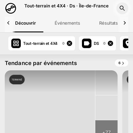
Aller au contenu principal
Tout-terrain et 4X4 · Ds · Île-de-France
Découvrir
Événements
Résultats
Tout-terrain et 4X4
DS
0
0
Tendance par événements
6
TERMINÉ
TE
+
77