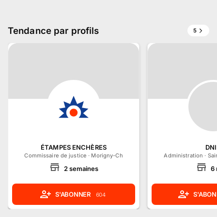
Tendance par profils
5
ÉTAMPES ENCHÈRES
DN
Commissaire de justice
·
Morigny-Champigny, Île-de-France
Administration
·
Sai
2
semaines
6
S'ABONNER
S'ABON
604