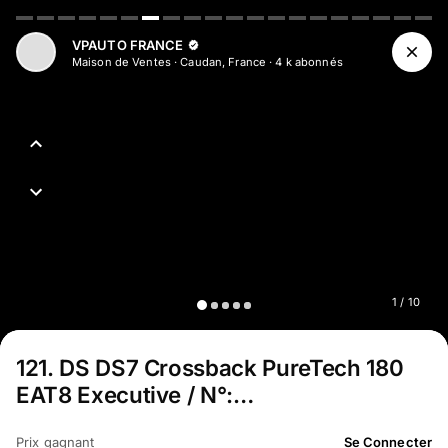
Aller au contenu principal
VPAUTO FRANCE
Maison de Ventes
·
Caudan, France
·
4 k
abonné
s
1
/
10
121
.
DS DS7 Crossback PureTech 180
EAT8 Executive / N°:…
Prix gagnant
Se Connecter