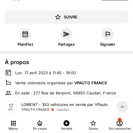
SUIVRE
Planifiez
Partagez
Signaler
À propos
Lun. 17 avril 2023 à 11:40 - 19:00
Vente volontaire
organisée
par
VPAUTO FRANCE
En salle :
277 Rue de Kerpont, 56850 Caudan, France
En live
sur
vpauto.fr
LORIENT - 353 véhicules en vente par VPauto le 17 avril 2
17
·
Caudan
VPAUTO FRANCE
AVR.
Tout le monde peut participer
Menu
En cours
Vendre
Suivis
Se connecter