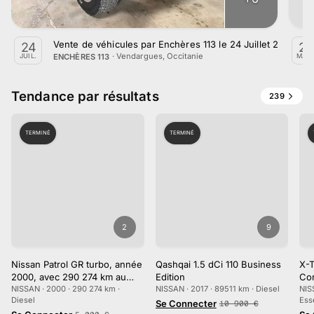
Vente de véhicules par Enchères 113 le 24 Juillet 2026
24
22
·
Vendargues, Occitanie
ENCHÈRES 113
JUIL.
MAR
Tendance par résultats
239
TERMINÉ
TERMINÉ
2
9
Nissan Patrol GR turbo, année
Qashqai 1.5 dCi 110 Business
X-T
2000, avec 290 274 km au
Edition
Co
compteur
NISSAN · 2000 · 290 274 km ·
NISSAN · 2017 · 89511 km · Diesel
NIS
Diesel
Ess
Se Connecter
10 900
€