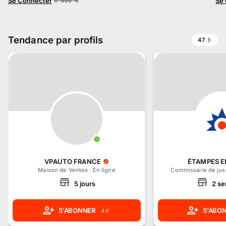
Se Connecter
Se
5 000
€
Tendance par profils
47
VPAUTO FRANCE
ÉTAMPES 
Maison de Ventes
·
En ligne
Commissaire de jus
5
jours
2
se
S'ABONNER
S'ABO
4 K