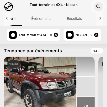
Aller au contenu principal
Tout-terrain et 4X4 · Nissan
Découvrir
Événements
Résultats
Profil
Tout-terrain et 4X4
NISSAN
0
0
Tendance par événements
92
TERMINÉ
TE
+
6