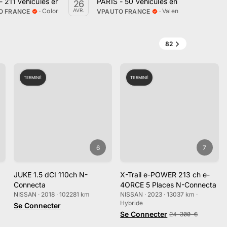
5 juillet
 211 véhicules en vente par VPauto
PARIS - 50 véhicules en vente le vendr
RO
26
01
·
Colombier-Saugnieu, Auvergne-Rhône-Alpes
·
Valenton, Île-de-Fran
AVR.
JUIN
O FRANCE
VPAUTO FRANCE
VP
82
TERMINÉ
TERMINÉ
6
7
JUKE 1.5 dCI 110ch N-
X-Trail e-POWER 213 ch e-
Connecta
4ORCE 5 Places N-Connecta
NISSAN · 2018 · 102281 km
NISSAN · 2023 · 13037 km ·
Hybride
Se Connecter
Se Connecter
24 300
€