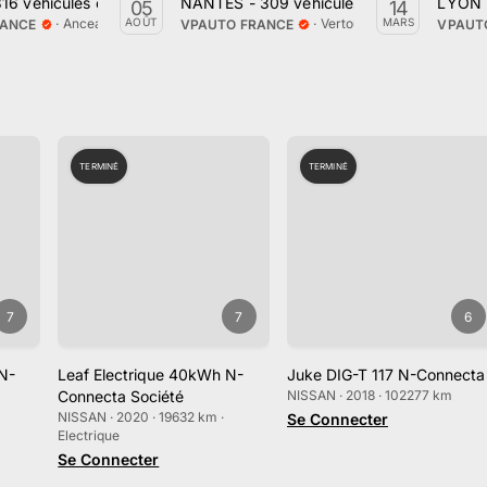
16 véhicules en vente le samedi 22 Mars
NANTES - 309 véhicules en vente le lundi 0
LYON -
05
14
·
Anceaumeville, Normandie
·
Vertou, Pays de la Loire
AOÛT
MARS
RANCE
VPAUTO FRANCE
VPAUT
TERMINÉ
TERMINÉ
7
7
6
N-
Leaf Electrique 40kWh N-
Juke DIG-T 117 N-Connecta
Connecta Société
NISSAN · 2018 · 102277 km
NISSAN · 2020 · 19632 km ·
Se Connecter
Electrique
Se Connecter