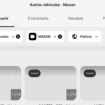
Autres véhicules · Nissan
uvrir
Événements
Résultats
P
icules
NISSAN
Partout
0
0
TERMINÉ
TERMINÉ
+
314
+
370