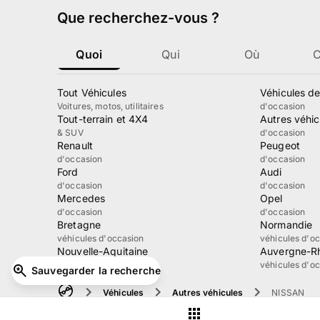
Que recherchez-vous
?
Quoi
Qui
Où
Tout Véhicules
Véhicules de
Voitures, motos, utilitaires
d'occasion
Tout-terrain et 4X4
Autres véhic
& SUV
d'occasion
Renault
Peugeot
d'occasion
d'occasion
Ford
Audi
d'occasion
d'occasion
Mercedes
Opel
d'occasion
d'occasion
Bretagne
Normandie
véhicules d'occasion
véhicules d'o
Nouvelle-Aquitaine
Auvergne-R
véhicules d'occasion
véhicules d'o
Sauvegarder la recherche
Véhicules
Autres véhicules
NISSAN
À propos
Guide
Mentions
Conditions d'utilisation