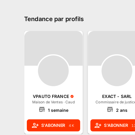
Tendance par profils
VPAUTO FRANCE
EXACT - SARL
Maison de Ventes
·
Caudan, Bretagne
Commissaire de justic
1
semaine
2
ans
S'ABONNER
S'ABONNER
4 K
1