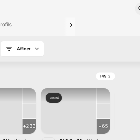
rofils
Affiner
149
TERMINÉ
TERMINÉ
+
233
+
65