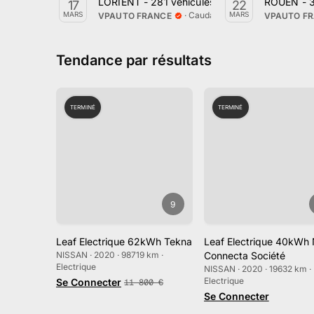
LORIENT - 281 véhicules en vente par VPauto
ROUEN - 3
17
22
·
Caudan, Bretagne
MARS
MARS
VPAUTO FRANCE
VPAUTO F
Tendance par résultats
TERMINÉ
TERMINÉ
9
Leaf Electrique 62kWh Tekna
Leaf Electrique 40kWh 
NISSAN · 2020 · 98719 km ·
Connecta Société
Electrique
NISSAN · 2020 · 19632 km ·
Electrique
Se Connecter
11 800
€
Se Connecter