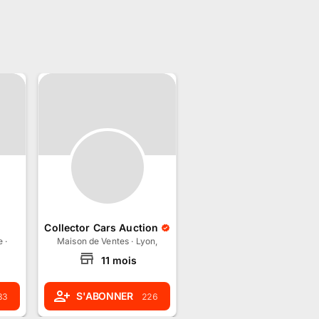
Collector Cars Auction
e
·
Strasbourg, Grand Est
Maison de Ventes
·
Lyon, Auvergne-Rhône-Alpes
11
mois
S'ABONNER
33
226