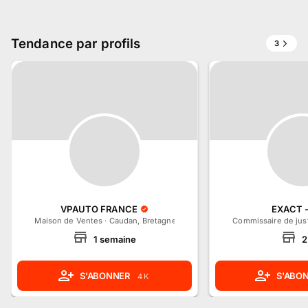
Tendance par profils
3
VPAUTO FRANCE
EXACT -
Maison de Ventes
·
Caudan, Bretagne
Commissaire de jus
1
semaine
2
S'ABONNER
S'ABO
4 K