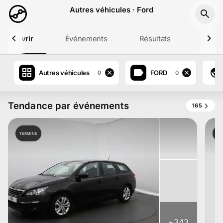
Aller au contenu principal
Autres véhicules · Ford
Découvrir
Événements
Résultats
Profil
Autres véhicules
FORD
0
0
Tendance par événements
165
TERMINÉ
TE
+
343