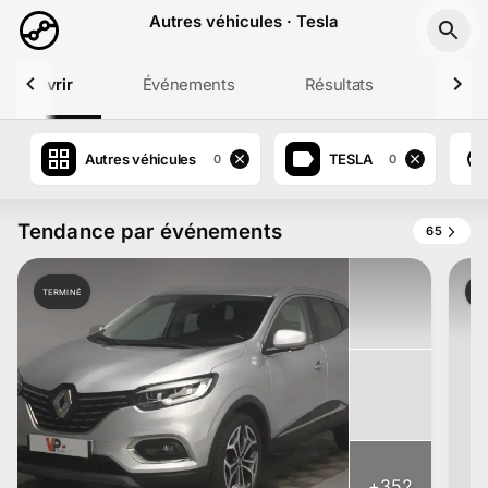
Aller au contenu principal
Autres véhicules · Tesla
Découvrir
Événements
Résultats
Profil
Autres véhicules
TESLA
0
0
Tendance par événements
65
TERMINÉ
TE
+
352