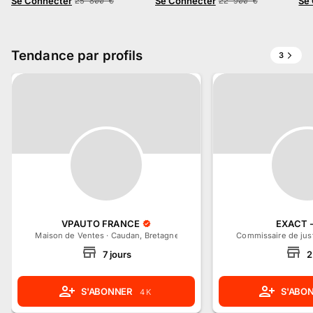
Se Connecter
Se Connecter
Se
25 800
€
22 900
€
Tendance par profils
3
VPAUTO FRANCE
EXACT -
Maison de Ventes
·
Caudan, Bretagne
Commissaire de jus
7
jours
2
S'ABONNER
S'ABO
4 K