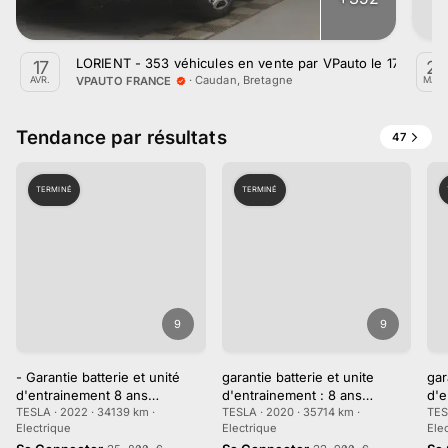
LORIENT - 353 véhicules en vente par VPauto le 17 avril 2
17
22
·
Caudan, Bretagne
VPAUTO FRANCE
AVR.
MAR
Tendance par résultats
47
TERMINÉ
TERMINÉ
9
9
- Garantie batterie et unité
garantie batterie et unite
gar
d'entrainement 8 ans…
d'entrainement : 8 ans…
d'e
TESLA · 2022 · 34139 km ·
TESLA · 2020 · 35714 km ·
TES
Electrique
Electrique
Ele