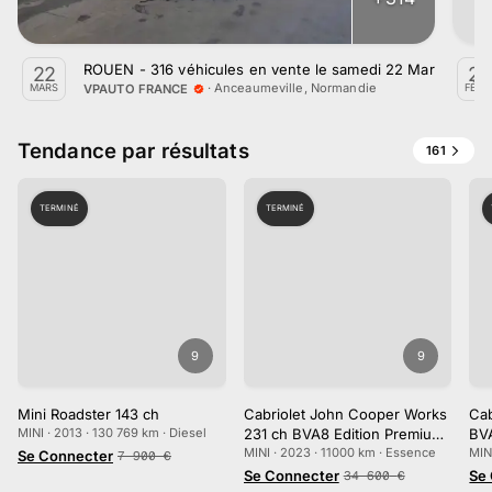
ROUEN - 316 véhicules en vente le samedi 22 Mars
22
24
·
Anceaumeville, Normandie
VPAUTO FRANCE
MARS
FÉVR
Tendance par résultats
161
TERMINÉ
TERMINÉ
9
9
Mini Roadster 143 ch
Cabriolet John Cooper Works
Cab
MINI · 2013 · 130 769 km · Diesel
231 ch BVA8 Edition Premium
BVA
Plus
MINI · 2023 · 11000 km · Essence
Wo
MIN
Se Connecter
7 900
€
Se Connecter
Se
34 600
€