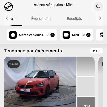
Aller au contenu principal
Autres véhicules · Mini
Découvrir
Événements
Résultats
Profil
Autres véhicules
MINI
0
0
Tendance par événements
141
TERMINÉ
TE
+
314