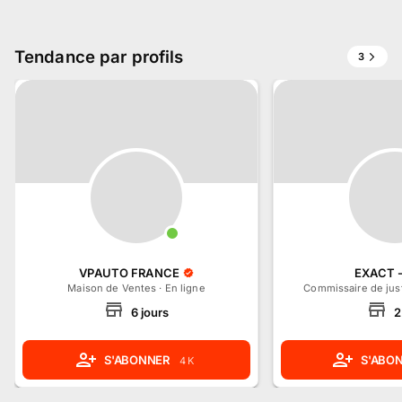
Tendance par profils
3
VPAUTO FRANCE
EXACT -
Maison de Ventes
·
En ligne
Commissaire de jus
6
jours
2
S'ABONNER
S'ABO
4 K