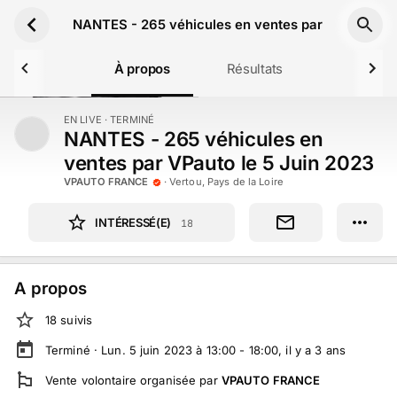
Aller au contenu principal
NANTES - 265 véhicules en ventes par VPauto le 
À propos
Résultats
EN LIVE
· TERMINÉ
TERMINÉ
NANTES - 265 véhicules en
ventes par VPauto le 5 Juin 2023
VPAUTO FRANCE
·
Vertou, Pays de la Loire
INTÉRESSÉ(E)
18
A propos
18
suivi
s
Terminé ·
Lun. 5 juin 2023 à 13:00 - 18:00
, il y a
3
ans
Vente volontaire
organisée par
VPAUTO FRANCE