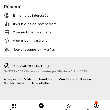
Résumé
18
membre
s
intéressé
s
115.8 k
vues de l'événement
Mise en ligne
il y a
3
ans
Mise à jour
il y a
3
ans
Nouvel abonné(e)
il y a
1
an
VPAUTO FRANCE
NANTES - 265 véhicules en ventes par VPauto le 5 Juin 2023
À propos
Guide
Mentions
Conditions d'utilisation
Confidentialité
Accessibilité