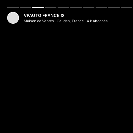
Aller au contenu principal
VPAUTO FRANCE
Maison de Ventes
·
Caudan, France
·
4 k
abonné
s