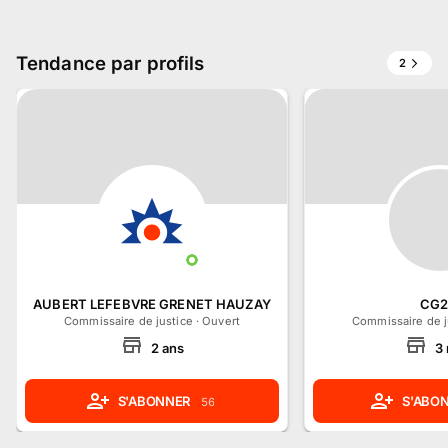
Tendance par profils
2
AUBERT LEFEBVRE GRENET HAUZAY
CG
Commissaire de justice
·
Ouvert
Commissaire de j
2
ans
3
S'ABONNER
S'ABO
56