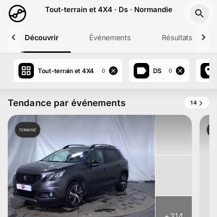
Aller au contenu principal
Tout-terrain et 4X4 · Ds · Normandie
Découvrir
Événements
Résultats
Tout-terrain et 4X4
DS
0
0
Tendance par événements
14
TERMINÉ
TE
+
314