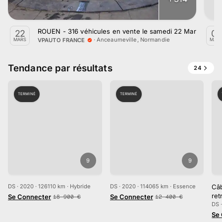
ROUEN - 316 véhicules en vente le samedi 22 Mars
22
08
·
Anceaumeville, Normandie
VPAUTO FRANCE
MARS
MAR
Tendance par résultats
24
TERMINÉ
TERMINÉ
9
9
DS · 2020 · 126110 km · Hybride
DS · 2020 · 114065 km · Essence
Câb
ret
Se Connecter
Se Connecter
18 900
€
12 400
€
DS 
Se