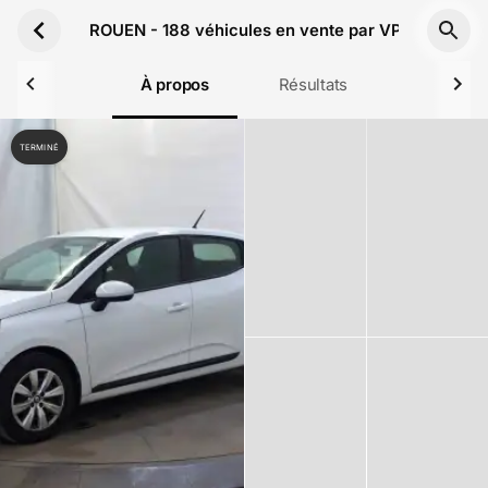
Aller au contenu principal
ROUEN - 188 véhicules en vente par VPauto le 7 
À propos
Résultats
TERMINÉ