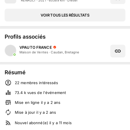
RENAULT · 2021 · 65389 km · Diesel
VOIR TOUS LES RÉSULTATS
Profils associés
VPAUTO FRANCE
Maison de Ventes
·
Caudan, Bretagne
Résumé
22
membre
s
intéressé
s
73.4 k
vues de l'événement
Mise en ligne
il y a
2
ans
Mise à jour
il y a
2
ans
Nouvel abonné(e)
il y a
11
mois