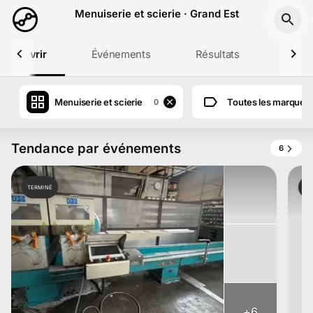
Aller au contenu principal
Menuiserie et scierie · Grand Est
Découvrir
Événements
Résultats
Profil
Menuiserie et scierie
Toutes les marques
0
Tendance par événements
6
TERMINÉ
TE
+
6