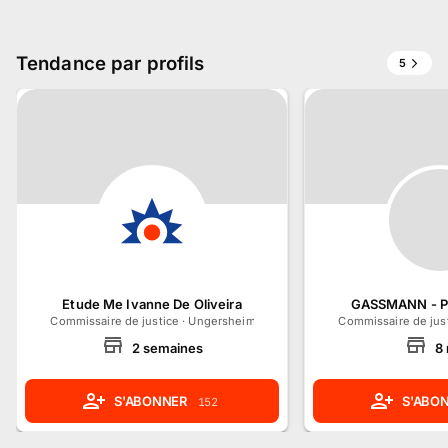
Tendance par profils
5
Etude Me Ivanne De Oliveira
GASSMANN - PE
Commissaire de justice
·
Ungersheim, Grand Est
Commissaire de jus
2
semaines
8
S'ABONNER
S'ABO
152