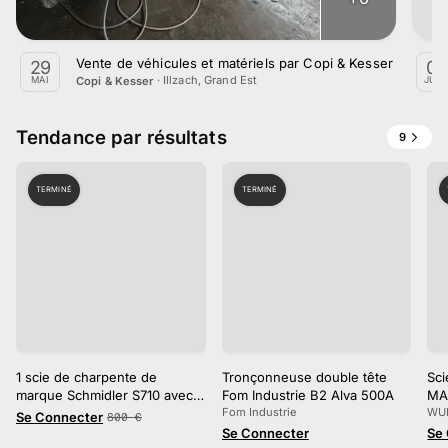
Vente de véhicules et matériels par Copi & Kesser le 29 m
29
08
·
Illzach, Grand Est
Copi & Kesser
MAI
JUIL.
Tendance par résultats
9
TERMINÉ
TERMINÉ
1 scie de charpente de
Tronçonneuse double tête
Sc
marque Schmidler S710 avec
Fom Industrie B2 Alva 500A
MA
commande 1500 numérique
Fom Industrie
WU
Se Connecter
800
€
Se Connecter
Se