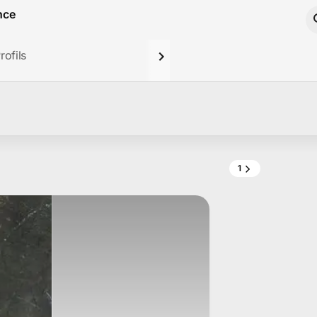
nce
rofils
1