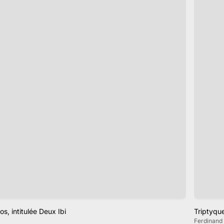
s, intitulée Deux Ibi
Triptyqu
Ferdinand 