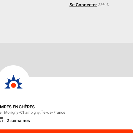
Se Connecter
250
€
AMPES ENCHÈRES
e
·
Morigny-Champigny, Île-de-France
2
semaines