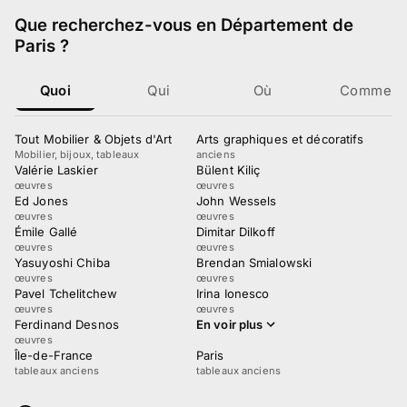
Que recherchez-vous
en Département de
Paris
?
Quoi
Qui
Où
Comment
Tout Mobilier & Objets d'Art
Arts graphiques et décoratifs
Mobilier, bijoux, tableaux
anciens
Valérie Laskier
Bülent Kiliç
œuvres
œuvres
Ed Jones
John Wessels
œuvres
œuvres
Émile Gallé
Dimitar Dilkoff
œuvres
œuvres
Yasuyoshi Chiba
Brendan Smialowski
œuvres
œuvres
Pavel Tchelitchew
Irina Ionesco
œuvres
œuvres
Ferdinand Desnos
En voir plus
œuvres
Île-de-France
Paris
tableaux anciens
tableaux anciens