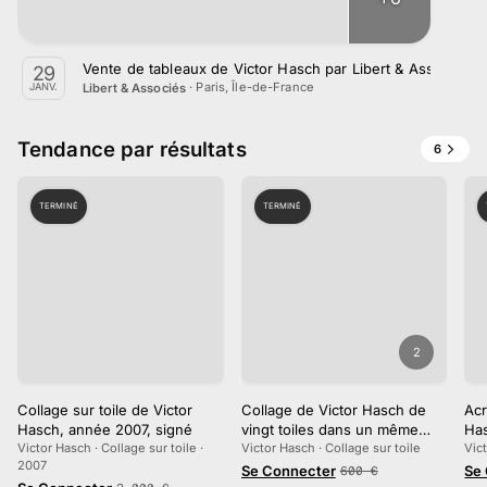
Vente de tableaux de Victor Hasch par Libert & Associés l
29
·
Paris, Île-de-France
Libert & Associés
JANV.
Tendance par résultats
6
TERMINÉ
TERMINÉ
2
Collage sur toile de Victor
Collage de Victor Hasch de
Acr
Hasch, année 2007, signé
vingt toiles dans un même
Ha
Victor Hasch · Collage sur toile ·
encadrement
Victor Hasch · Collage sur toile
Vict
2007
Se Connecter
Se
600
€