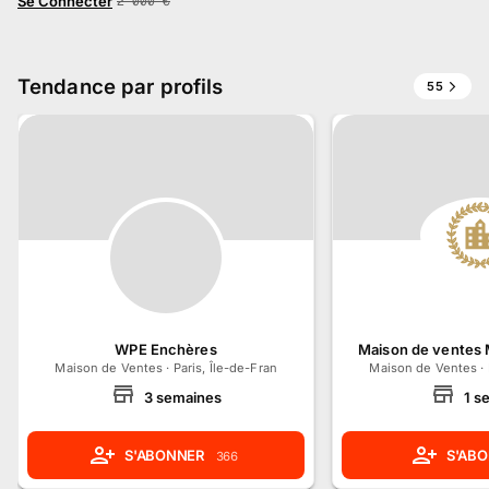
Se Connecter
2 000
€
Tendance par profils
55
WPE Enchères
Maison de ventes 
Maison de Ventes
·
Paris, Île-de-France
Maison de Ventes
·
3
semaines
1
s
S'ABONNER
S'AB
366