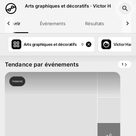
Aller au contenu principal
Arts graphiques et décoratifs · Victor Hasch · Dép
Découvrir
Événements
Résultats
Profil
Arts graphiques et décoratifs
Victor Hasc
0
Tendance par événements
1
TERMINÉ
+
6