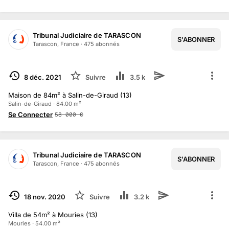
Tribunal Judiciaire de TARASCON
S'ABONNER
Tarascon, France
·
475
abonné
s
TERMINÉ
8 déc. 2021
Suivre
3.5 k
Maison de 84m² à Salin-de-Giraud (13)
Salin-de-Giraud · 84.00 m²
Se Connecter
58 000
€
Tribunal Judiciaire de TARASCON
S'ABONNER
Tarascon, France
·
475
abonné
s
TERMINÉ
18 nov. 2020
Suivre
3.2 k
Villa de 54m² à Mouries (13)
Mouries · 54.00 m²