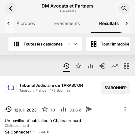
Aller au contenu principal
DM Avocats et Partners
3
résultat
s
À propos
Événements
Résultats
Toutes les catégories
Tout l'immobilier
3
Résultats des ventes aux enchères de DM
Tribunal Judiciaire de TARASCON
S'ABONNER
Tarascon, France
·
475
abonné
s
TERMINÉ
12 juil. 2023
10
33.6 k
Un pavillon d'habitation à Châteaurenard
Châteaurenard
Se Connecter
32 000
€