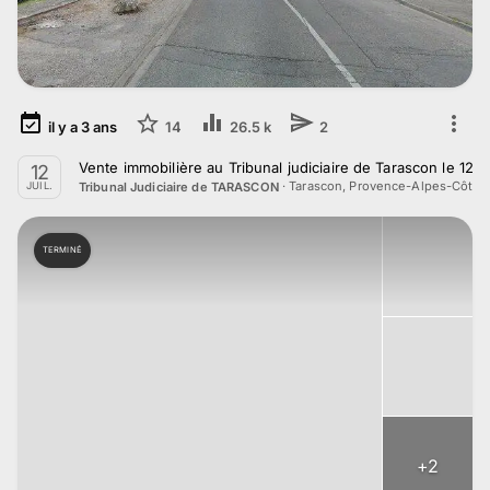
il y a
3
ans
14
26.5 k
2
Vente immobilière au Tribunal judiciaire de Tarascon le 12 J
12
·
Tarascon, Provence-Alpes-Côte d
Tribunal Judiciaire de TARASCON
JUIL.
TERMINÉ
+
2