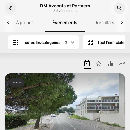
Aller au contenu principal
DM Avocats et Partners
3
événement
s
À propos
Événements
Résultats
Toutes les catégories
Tout l'immobilier
3
Ventes aux enchères de DM Avocats et Pa
TERMINÉ