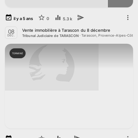
il y a
5
ans
0
5.3 k
Vente immobilière à Tarascon du 8 décembre
08
·
Tarascon, Provence-Alpes-Côte d
Tribunal Judiciaire de TARASCON
DÉC.
TERMINÉ