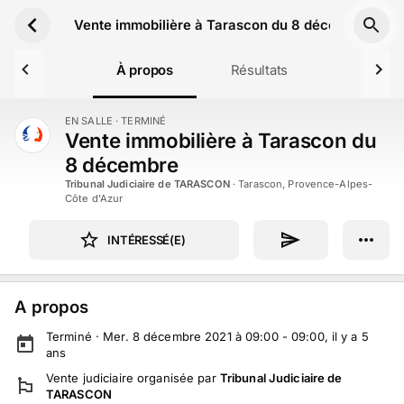
Aller au contenu principal
Vente immobilière à Tarascon du 8 décembre
À propos
Résultats
EN SALLE
· TERMINÉ
TERMINÉ
Vente immobilière à Tarascon du
8 décembre
Tribunal Judiciaire de TARASCON
·
Tarascon, Provence-Alpes-
Côte d'Azur
INTÉRESSÉ(E)
A propos
Terminé ·
Mer. 8 décembre 2021 à 09:00 - 09:00
, il y a
5
ans
Vente judiciaire
organisée par
Tribunal Judiciaire de
TARASCON