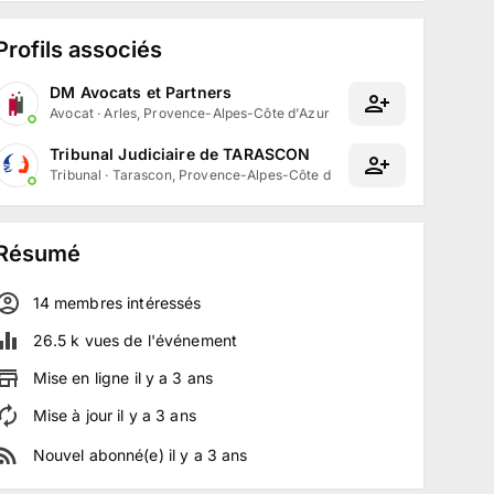
Profils associés
DM Avocats et Partners
Avocat
·
Arles, Provence-Alpes-Côte d'Azur
Tribunal Judiciaire de TARASCON
Tribunal
·
Tarascon, Provence-Alpes-Côte d'Azur
Résumé
14
membre
s
intéressé
s
26.5 k
vues de l'événement
Mise en ligne
il y a
3
ans
Mise à jour
il y a
3
ans
Nouvel abonné(e)
il y a
3
ans