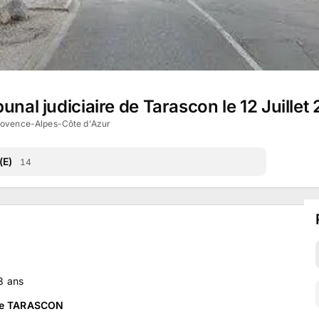
unal judiciaire de Tarascon le 12 Juillet
rovence-Alpes-Côte d'Azur
(E)
14
3
ans
 de TARASCON