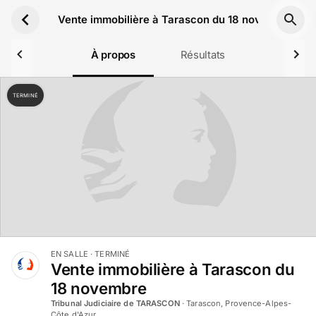
Aller au contenu principal
Vente immobilière à Tarascon du 18 novembre
À propos
Résultats
TERMINÉ
EN SALLE
· TERMINÉ
Vente immobilière à Tarascon du
18 novembre
Tribunal Judiciaire de TARASCON
·
Tarascon, Provence-Alpes-
Côte d'Azur