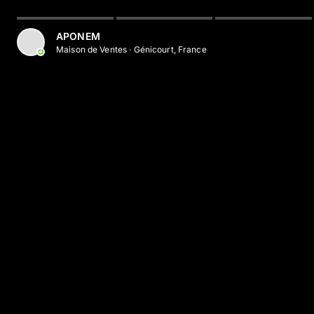
Aller au contenu principal
APONEM
Maison de Ventes
·
Génicourt, France