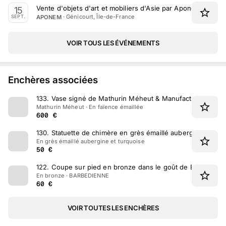
Vente d'objets d'art et mobiliers d'Asie par Aponem le 15
15
·
Génicourt, Île-de-France
APONEM
SEPT.
VOIR TOUS LES ÉVÉNEMENTS
Enchères associées
133
.
Vase signé de Mathurin Méheut & Manufacture Henriot
Mathurin Méheut · En faïence émaillée
600
€
130
.
Statuette de chimère en grès émaillé aubergine et tur
En grès émaillé aubergine et turquoise
50
€
122
.
Coupe sur pied en bronze dans le goût de BARBEDIE
En bronze · BARBEDIENNE
60
€
VOIR TOUTES LES ENCHÈRES