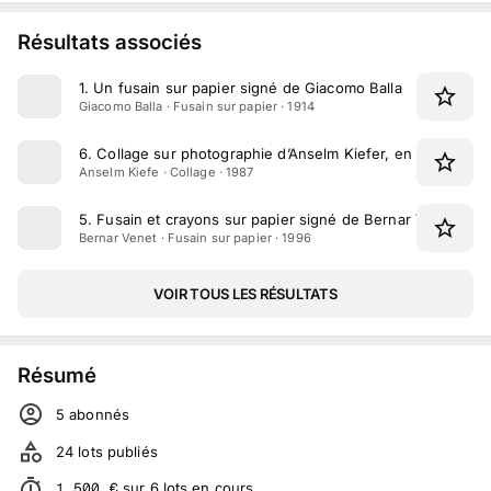
Résultats associés
1
.
Un fusain sur papier signé de Giacomo Balla
Giacomo Balla · Fusain sur papier · 1914
6
.
Collage sur photographie d’Anselm Kiefer, en 1987
Anselm Kiefe · Collage · 1987
5
.
Fusain et crayons sur papier signé de Bernar Venet
Bernar Venet · Fusain sur papier · 1996
VOIR TOUS LES RÉSULTATS
Résumé
5
abonné
s
24
lots publiés
1 500
€
sur
6
lots
en cours