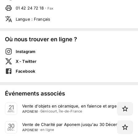
01 42 24 72 18
·
Fax
Langue
:
Français
Où nous trouver en ligne ?
Instagram
X - Twitter
Facebook
Événements associés
Vente d'objets en céramique, en faience et argenteries par
21
·
Génicourt, Île-de-France
APONEM
JUIL.
Vente de Charité par Aponem jusqu'au 30 Décembre 2025
30
· en ligne
APONEM
DÉC.