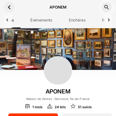
Aller au contenu principal
APONEM
 propos
Événements
Enchères
Résulta
APONEM
Maison de Ventes
· Génicourt, Île-de-France
1
mois
24
lot
s
51
suivi
s