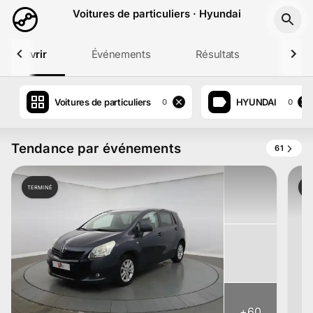
Aller au contenu principal
Voitures de particuliers · Hyundai
Découvrir
Événements
Résultats
Profil
Voitures de particuliers
HYUNDAI
0
0
Tendance par événements
61
TERMINÉ
TE
+
60