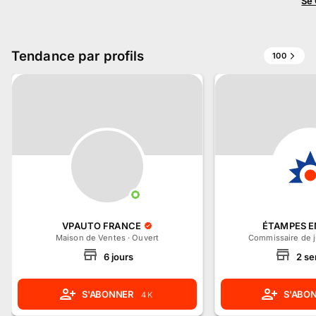
Se
Tendance par profils
100
VPAUTO FRANCE
ÉTAMPES 
Maison de Ventes
·
Ouvert
Commissaire de j
6
jours
2
se
S'ABONNER
S'ABO
4 K