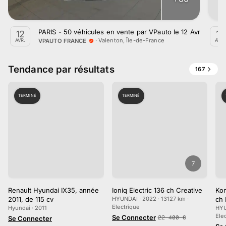
PARIS - 50 véhicules en vente par VPauto le 12 Avril 2024
12
10
·
Valenton, Île-de-France
VPAUTO FRANCE
AVR.
AVR.
Tendance par résultats
167
TERMINÉ
TERMINÉ
7
Renault Hyundai IX35, année
Ioniq Electric 136 ch Creative
Kon
2011, de 115 cv
HYUNDAI · 2022 · 13127 km ·
ch 
Electrique
Hyundai · 2011
HYU
Ele
Se Connecter
22 400
€
Se Connecter