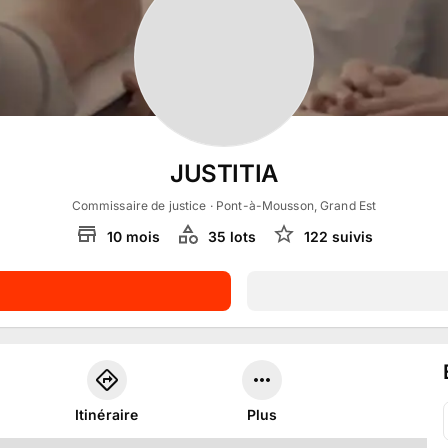
JUSTITIA
Commissaire de justice
· Pont-à-Mousson, Grand Est
10
mois
35
lot
s
122
suivi
s
Itinéraire
Plus