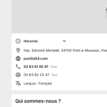
Horaires
Imp. Edmond Michelet, 54700 Pont-à-Mousson, Fra
justitia54.com
03 83 81 00 91
·
Fixe
03 83 82 23 47
·
Fax
Langue
:
Français
Qui sommes-nous ?