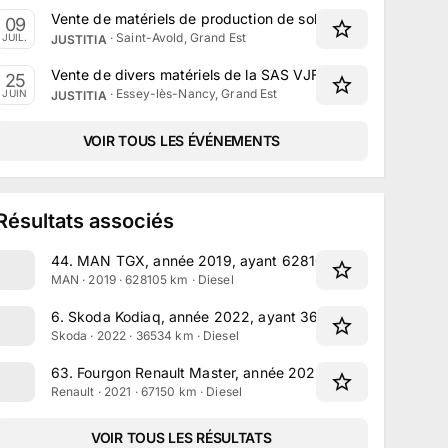
Vente de matériels de production de solvants verts par Justi
09
·
Saint-Avold, Grand Est
JUIL.
JUSTITIA
Vente de divers matériels de la SAS VJF2 le 25 Juin 2025
25
·
Essey-lès-Nancy, Grand Est
JUIN
JUSTITIA
VOIR TOUS LES ÉVÉNEMENTS
Résultats associés
44
.
MAN TGX, année 2019, ayant 628105 km au compteur
MAN · 2019 · 628105 km · Diesel
6
.
Skoda Kodiaq, année 2022, ayant 36534 km au compte
Skoda · 2022 · 36534 km · Diesel
63
.
Fourgon Renault Master, année 2021, ayant 67150 km 
Renault · 2021 · 67150 km · Diesel
VOIR TOUS LES RÉSULTATS