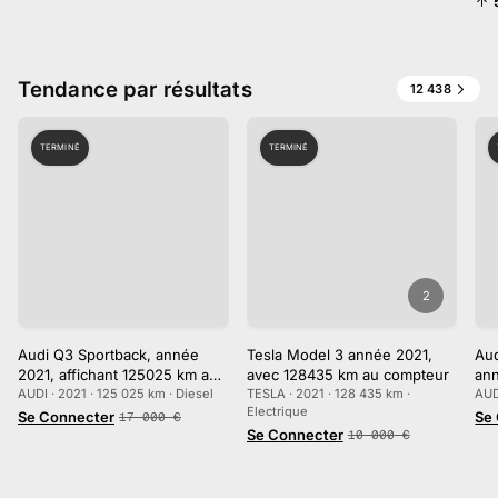
Tendance par résultats
12 438
TERMINÉ
TERMINÉ
2
Audi Q3 Sportback, année
Tesla Model 3 année 2021,
Aud
2021, affichant 125025 km au
avec 128435 km au compteur
an
compteur
AUDI · 2021 · 125 025 km · Diesel
TESLA · 2021 · 128 435 km ·
au
AUD
Electrique
Se Connecter
Se
17 000
€
Se Connecter
10 000
€