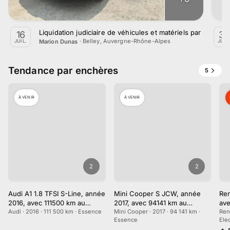
Liquidation judiciaire de véhicules et matériels par Marion 
16
30
·
Belley, Auvergne-Rhône-Alpes
Marion Dunas
JUIL.
JUIL.
Tendance par enchères
5
À VENIR
À VENIR
2
2
Audi A1 1.8 TFSI S-Line, année
Mini Cooper S JCW, année
Ren
2016, avec 111500 km au
2017, avec 94141 km au
av
compteur
Audi · 2016 · 111 500 km · Essence
compteur
Mini Cooper · 2017 · 94 141 km ·
Ren
Essence
Ele