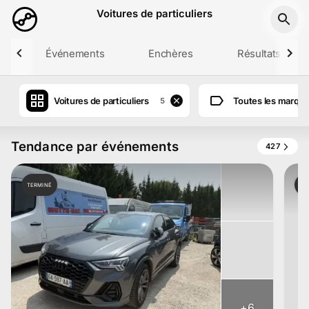
Aller au contenu principal
Voitures de particuliers
r
Événements
Enchères
Résultats
Voitures de particuliers
Toutes les marqu
5
Tendance par événements
427
TERMINÉ
TE
+
6