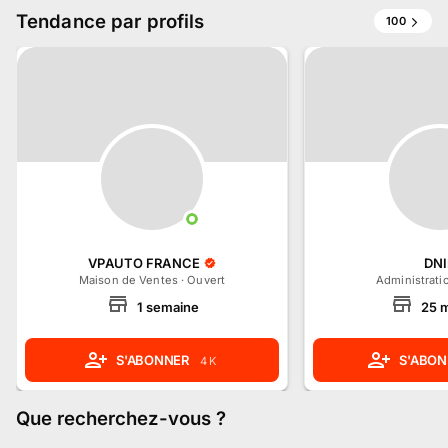
Tendance par profils
100
VPAUTO FRANCE
DN
Maison de Ventes
·
Ouvert
Administrati
1
semaine
25
m
S'ABONNER
S'ABON
4 K
Que recherchez-vous
?