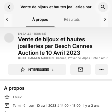
Aller au contenu principal
Vente de bijoux et hautes joailleries par Besch Ca
À propos
Résultats
EN SALLE
· TERMINÉ
TERMINÉ
Vente de bijoux et hautes
joailleries par Besch Cannes
Auction le 10 Avril 2023
BESCH CANNES AUCTION
·
Cannes, Provence-Alpes-Côte d'Azur
INTÉRESSÉ(E)
1
A propos
1
suivi
Terminé ·
Lun. 10 avril 2023 à 14:00 - 18:00
, il y a
3
ans