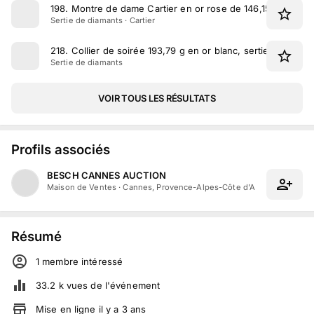
198
.
Montre de dame Cartier en or rose de 146,15 g sertie 
Sertie de diamants · Cartier
218
.
Collier de soirée 193,79 g en or blanc, sertie de diama
Sertie de diamants
VOIR TOUS LES RÉSULTATS
Profils associés
BESCH CANNES AUCTION
Maison de Ventes
·
Cannes, Provence-Alpes-Côte d'Azur
Résumé
1
membre
intéressé
33.2 k
vues de l'événement
Mise en ligne
il y a
3
ans