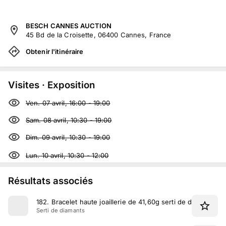
BESCH CANNES AUCTION
45 Bd de la Croisette, 06400 Cannes, France
Obtenir l'itinéraire
Visites · Exposition
Ven. 07 avril, 16:00
-
19:00
Sam. 08 avril, 10:30
-
19:00
Dim. 09 avril, 10:30
-
19:00
Lun. 10 avril, 10:30
-
12:00
Résultats associés
182
.
Bracelet haute joaillerie de 41,60g serti de diamants
Serti de diamants