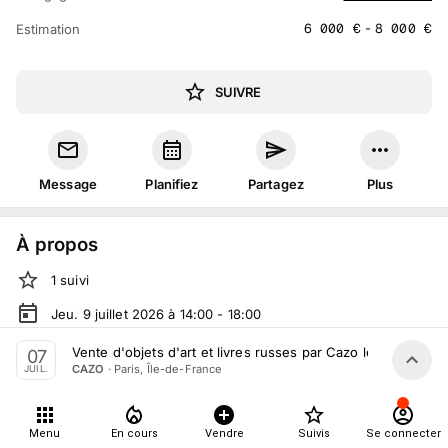
6 000
€
-
8 000
€
Estimation
SUIVRE
Message
Planifiez
Partagez
Plus
À propos
1
suivi
Jeu. 9 juillet 2026 à 14:00 - 18:00
Vente volontaire
organisée
par
CAZO
Vente d'objets d'art et livres russes par Cazo le 7 Juillet 2
07
·
Paris, Île-de-France
CAZO
JUIL.
En salle :
20 Rue Drouot, 75009 Paris, France
Tout le monde peut participer
Menu
En cours
Vendre
Suivis
Se connecter