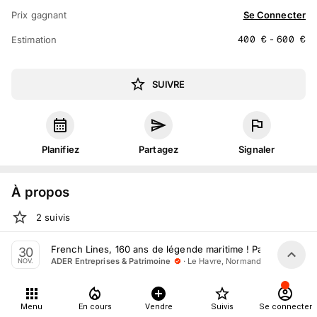
Prix gagnant
Se Connecter
400
€
-
600
€
Estimation
SUIVRE
Planifiez
Partagez
Signaler
À propos
2
suivis
Sam. 30 novembre 2024 à 14:00 - 18:00
French Lines, 160 ans de légende maritime ! Partie I
30
·
Le Havre, Normandie
ADER Entreprises & Patrimoine
NOV.
Vente volontaire
organisée
par
ADER Entreprises &
Patrimoine
En salle :
9 Rue Charles Porta, 76600 Le Havre, France
Menu
En cours
Vendre
Suivis
Se connecter