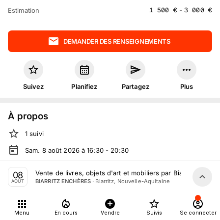
1 500
€
-
3 000
€
Estimation
DEMANDER DES RENSEIGNEMENTS
Suivez
Planifiez
Partagez
Plus
À propos
1
suivi
Sam. 8 août 2026 à 16:30 - 20:30
Vente volontaire
organisée
par
BIARRITZ ENCHÈRES
Vente de livres, objets d'art et mobiliers par Biarritz Enchè
08
·
Biarritz, Nouvelle-Aquitaine
BIARRITZ ENCHÈRES
AOÛT
En salle :
1 Av. de l'Impératrice, 64200 Biarritz, France
Tout le monde peut participer
Menu
En cours
Vendre
Suivis
Se connecter