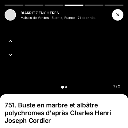
Aller au contenu principal
BIARRITZ ENCHÈRES
Maison de Ventes
·
Biarritz, France
·
71
abonné
s
1
/
2
751
.
Buste en marbre et albâtre
polychromes d'après Charles Henri
Joseph Cordier