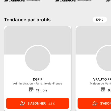
Se Connecter
Se Connecter
Se
21 400
€
12 500
€
Tendance par profils
109
DGFiP
VPAUTO F
Administration
·
Paris, Île-de-France
Maison de Ven
11
mois
6
S'ABONNER
S'ABO
1.8 K