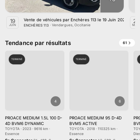
Vente de véhicules par Enchères 113 le 19 Juin 2026
19
28
·
Vendargues, Occitanie
ENCHÈRES 113
JUIN
MAR
Tendance par résultats
61
TERMINÉ
TERMINÉ
4
6
PROACE MEDIUM 1.5L 100 D-
PROACE MEDIUM 95 D-4D
PR
4D BVM6 DYNAMIC
BVM5 ACTIVE
BV
TOYOTA · 2023 · 9616 km ·
TOYOTA · 2018 · 110325 km ·
TOY
Essence
Essence
Die