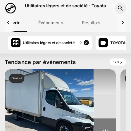
Aller au contenu principal
Utilitaires légers et de société · Toyota
Découvrir
Événements
Résultats
Profil
Utilitaires légers et de société
TOYOTA
0
Tendance par événements
178
TERMINÉ
TE
+
6