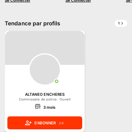
Se Connecter
Se Connecter
Se
Tendance par profils
1
ALTANEO ENCHERES
Commissaire de justice
·
Ouvert
3
mois
S'ABONNER
2 K