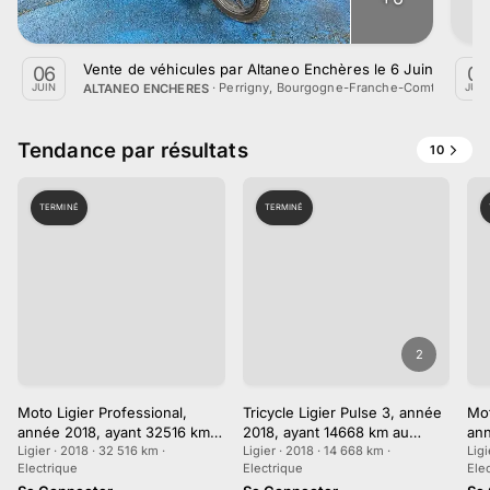
Vente de véhicules par Altaneo Enchères le 6 Juin 2026
06
07
·
Perrigny, Bourgogne-Franche-Comté
ALTANEO ENCHERES
JUIN
JUIN
Tendance par résultats
10
TERMINÉ
TERMINÉ
2
Moto Ligier Professional,
Tricycle Ligier Pulse 3, année
Mot
année 2018, ayant 32516 km
2018, ayant 14668 km au
an
au compteur
Ligier · 2018 · 32 516 km ·
compteur
Ligier · 2018 · 14 668 km ·
au
Ligi
Electrique
Electrique
Ele