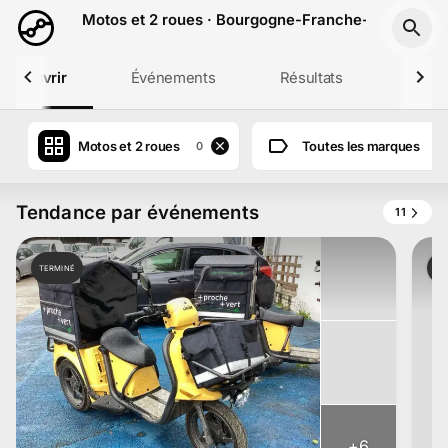
Aller au contenu principal
Motos et 2 roues · Bourgogne-Franche-Comté
Découvrir
Événements
Résultats
Profil
Motos et 2 roues
Toutes les marques
0
Tendance par événements
11
TERMINÉ
TE
+
6