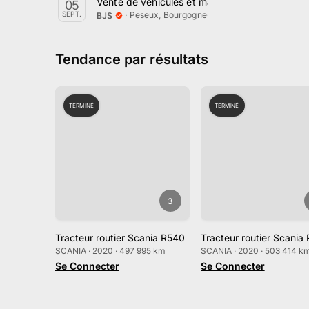
Vente de véhicules et matériels par BJS le 5
05
·
Peseux, Bourgogne-Franche-Comté
SEPT.
BJS
Tendance par résultats
TERMINÉ
TERMINÉ
3
Tracteur routier Scania R540
Tracteur routier Scania
SCANIA · 2020 · 497 995 km
SCANIA · 2020 · 503 414 k
Se Connecter
Se Connecter