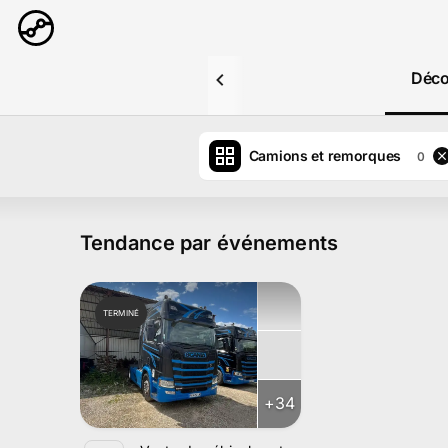
Aller au contenu principal
Déco
Camions et remorques
0
Tendance par événements
TERMINÉ
+
34