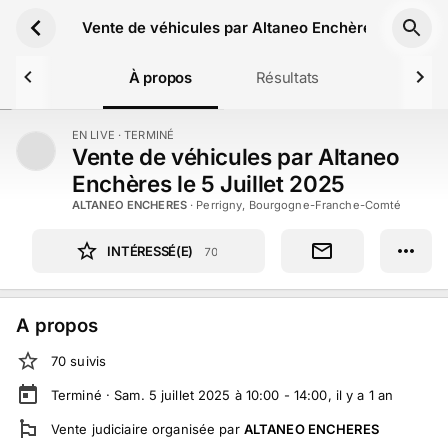
Aller au contenu principal
Vente de véhicules par Altaneo Enchères le 5 Juill
À propos
Résultats
EN LIVE
· TERMINÉ
TERMINÉ
Vente de véhicules par Altaneo
Enchères le 5 Juillet 2025
ALTANEO ENCHERES
·
Perrigny, Bourgogne-Franche-Comté
INTÉRESSÉ(E)
70
A propos
70
suivi
s
Terminé ·
Sam. 5 juillet 2025 à 10:00 - 14:00
, il y a
1
an
Vente judiciaire
organisée par
ALTANEO ENCHERES