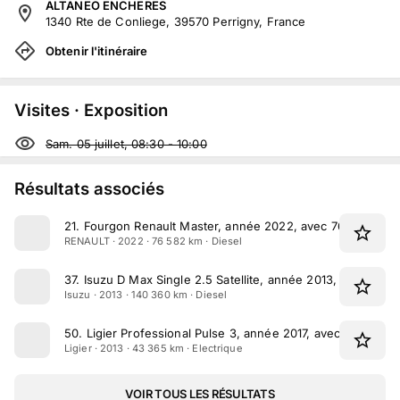
ALTANEO ENCHERES
1340 Rte de Conliege, 39570 Perrigny, France
Obtenir l'itinéraire
Visites · Exposition
Sam. 05 juillet, 08:30
-
10:00
Résultats associés
21
.
Fourgon Renault Master, année 2022, avec 76582 km a
RENAULT · 2022 · 76 582 km · Diesel
37
.
Isuzu D Max Single 2.5 Satellite, année 2013, avec 14
Isuzu · 2013 · 140 360 km · Diesel
50
.
Ligier Professional Pulse 3, année 2017, avec 43365 k
Ligier · 2013 · 43 365 km · Electrique
VOIR TOUS LES RÉSULTATS