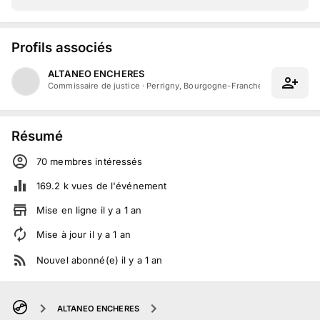
Profils associés
ALTANEO ENCHERES
Commissaire de justice
·
Perrigny, Bourgogne-Franche-Comté
Résumé
70
membre
s
intéressé
s
169.2 k
vues de l'événement
Mise en ligne
il y a
1
an
Mise à jour
il y a
1
an
Nouvel abonné(e)
il y a
1
an
ALTANEO ENCHERES