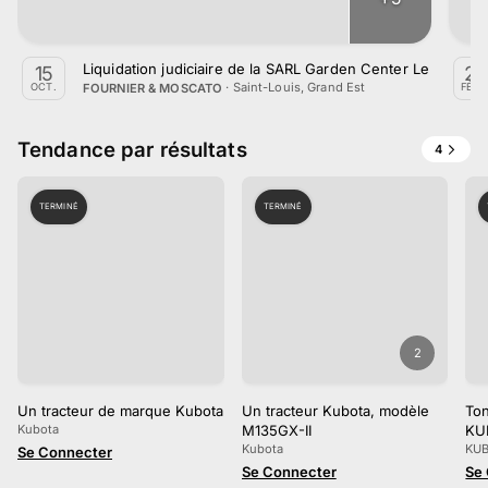
Liquidation judiciaire de la SARL Garden Center Le Bois Jo
15
25
·
Saint-Louis, Grand Est
FOURNIER & MOSCATO
OCT.
FÉVR
Tendance par résultats
4
TERMINÉ
TERMINÉ
2
Un tracteur de marque Kubota
Un tracteur Kubota, modèle
To
Kubota
M135GX-II
KU
Kubota
KUB
Se Connecter
Se Connecter
Se