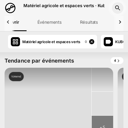
Aller au contenu principal
Matériel agricole et espaces verts · Kubota
Découvrir
Événements
Résultats
Profil
Matériel agricole et espaces verts
KUBOT
0
Tendance par événements
4
TERMINÉ
TE
+
5