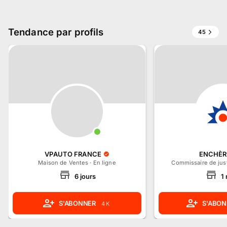
Tendance par profils
45
VPAUTO FRANCE
ENCHÈRE
Maison de Ventes
·
En ligne
Commissaire de jus
6
jours
1
S'ABONNER
S'ABON
4 K