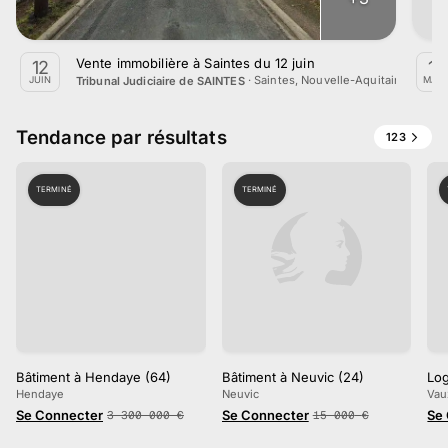
Vente immobilière à Saintes du 12 juin
12
13
·
Saintes, Nouvelle-Aquitaine
Tribunal Judiciaire de SAINTES
JUIN
MAR
Tendance par résultats
123
TERMINÉ
TERMINÉ
Bâtiment à Hendaye (64)
Bâtiment à Neuvic (24)
Log
Hendaye
Neuvic
Vau
Se Connecter
Se Connecter
Se
3 300 000
€
15 000
€