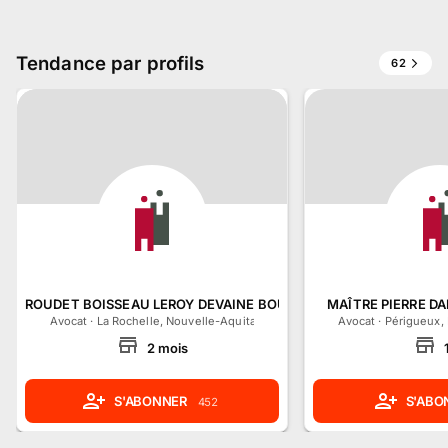
Tendance par profils
62
ROUDET BOISSEAU LEROY DEVAINE BOURDEAU MOLLE
MAÎTRE PIERRE DA
Avocat
·
La Rochelle, Nouvelle-Aquitaine
Avocat
·
Périgueux,
2
mois
S'ABONNER
S'ABO
452