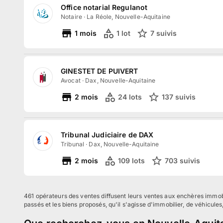
Office notarial Regulanot
Notaire
·
La Réole, Nouvelle-Aquitaine
1
mois
1
lot
7
suivi
s
GINESTET DE PUIVERT
Avocat
·
Dax, Nouvelle-Aquitaine
2
mois
24
lots
137
suivi
s
Tribunal Judiciaire de DAX
Tribunal
·
Dax, Nouvelle-Aquitaine
2
mois
109
lots
703
suivi
s
461 opérateurs des ventes diffusent leurs ventes aux enchères immob
passés et les biens proposés, qu'il s'agisse d'immobilier, de véhicules