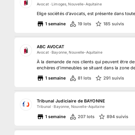
Avocat
·
Limoges, Nouvelle-Aquitaine
Elige sociétés d’avocats, est présente dans toute
1
semaine
19
lots
185
suivi
s
ABC AVOCAT
Avocat
·
Bayonne, Nouvelle-Aquitaine
À la demande de nos clients qui peuvent être des
enchères d’immeubles se situant dans la zone 
1
semaine
81
lots
291
suivi
s
Tribunal Judiciaire de BAYONNE
Tribunal
·
Bayonne, Nouvelle-Aquitaine
1
semaine
207
lots
894
suivi
s