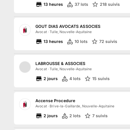
13
heures
37
lots
218
suivi
s
GOUT DIAS AVOCATS ASSOCIES
Avocat
·
Tulle, Nouvelle-Aquitaine
13
heures
10
lots
72
suivi
s
LABROUSSE & ASSOCIES
Avocat
·
Tulle, Nouvelle-Aquitaine
2
jours
4
lots
15
suivi
s
Accense Procedure
Avocat
·
Brive-la-Gaillarde, Nouvelle-Aquitaine
2
jours
2
lots
7
suivi
s