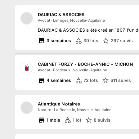
DAURIAC & ASSOCIES
Avocat
·
Limoges, Nouvelle-Aquitaine
DAURIAC & ASSOCIES a été créé en 1807, l'un de
3
semaines
39
lots
297
suivi
s
CABINET FORZY - BOCHE-ANNIC - MICHON
Avocat
·
Bordeaux, Nouvelle-Aquitaine
4
semaines
72
lots
611
suivi
s
Atlantique Notaires
Notaire
·
La Rochelle, Nouvelle-Aquitaine
1
mois
1
lot
8
suivi
s