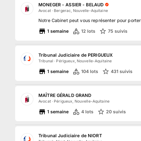
MONEGER - ASSIER - BELAUD
Avocat
·
Bergerac, Nouvelle-Aquitaine
Notre Cabinet peut vous représenter pour porter
1
semaine
12
lots
75
suivi
s
Tribunal Judiciaire de PERIGUEUX
Tribunal
·
Périgueux, Nouvelle-Aquitaine
1
semaine
104
lots
431
suivi
s
MAÎTRE GÉRALD GRAND
Avocat
·
Périgueux, Nouvelle-Aquitaine
1
semaine
4
lots
20
suivi
s
Tribunal Judiciaire de NIORT