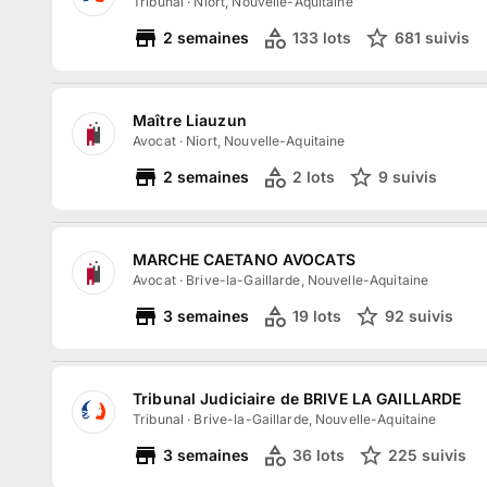
Tribunal
·
Niort, Nouvelle-Aquitaine
2
semaines
133
lots
681
suivi
s
Maître Liauzun
Avocat
·
Niort, Nouvelle-Aquitaine
2
semaines
2
lots
9
suivi
s
MARCHE CAETANO AVOCATS
Avocat
·
Brive-la-Gaillarde, Nouvelle-Aquitaine
3
semaines
19
lots
92
suivi
s
Tribunal Judiciaire de BRIVE LA GAILLARDE
Tribunal
·
Brive-la-Gaillarde, Nouvelle-Aquitaine
3
semaines
36
lots
225
suivi
s