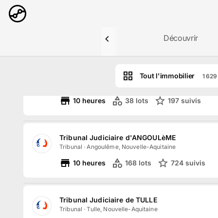
Aller au contenu principal
Découvrir
ACALEX
Avocat
·
Angoulême, Nouvelle-Aquitaine
Tout l'immobilier
1 629
Cabinet d'avocats situé à Angoulême, composé 
10
heures
38
lots
197
suivi
s
Tribunal Judiciaire d'ANGOULèME
Tribunal
·
Angoulême, Nouvelle-Aquitaine
10
heures
168
lots
724
suivi
s
Tribunal Judiciaire de TULLE
Tribunal
·
Tulle, Nouvelle-Aquitaine