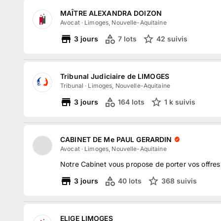
MAÎTRE ALEXANDRA DOIZON
Avocat
·
Limoges, Nouvelle-Aquitaine
3
jours
7
lots
42
suivi
s
Tribunal Judiciaire de LIMOGES
Tribunal
·
Limoges, Nouvelle-Aquitaine
3
jours
164
lots
1 k
suivi
s
CABINET DE Me PAUL GERARDIN
Avocat
·
Limoges, Nouvelle-Aquitaine
Notre Cabinet vous propose de porter vos offres 
3
jours
40
lots
368
suivi
s
ELIGE LIMOGES