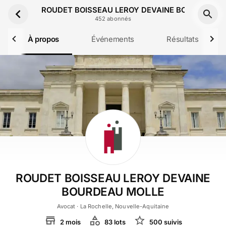
Aller au contenu principal
ROUDET BOISSEAU LEROY DEVAINE BOURDEAU 
452
abonné
s
À propos
Événements
Résultats
ROUDET BOISSEAU LEROY DEVAINE
BOURDEAU MOLLE
Avocat
· La Rochelle, Nouvelle-Aquitaine
2
mois
83
lot
s
500
suivi
s