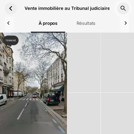
Aller au contenu principal
Vente immobilière au Tribunal judiciaire de Bobigny
À propos
Résultats
TERMINÉ