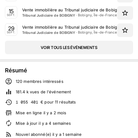
Vente immobilière au Tribunal judiciaire de Bobigny le 15 
15
·
Bobigny, Île-de-France
Tribunal Judiciaire de BOBIGNY
SEPT.
Vente immobilière au Tribunal judiciaire de Bobigny le 29
29
·
Bobigny, Île-de-France
Tribunal Judiciaire de BOBIGNY
SEPT.
VOIR TOUS LES ÉVÉNEMENTS
Résumé
120
membre
s
intéressé
s
181.4 k
vues de l'événement
1 055 401
€
pour
11
résultats
Mise en ligne
il y a
2
mois
Mise à jour
il y a
4
semaines
Nouvel abonné(e)
il y a
1
semaine