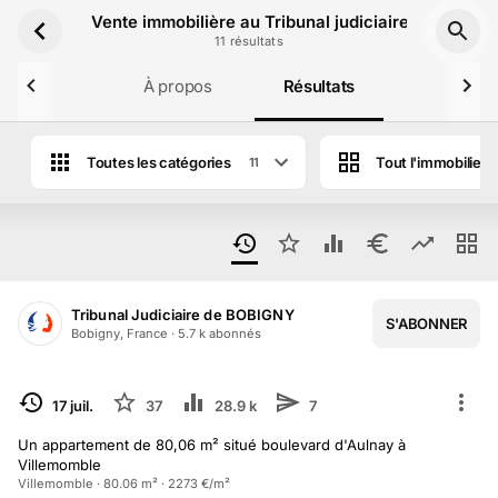
Aller au contenu principal
Vente immobilière au Tribunal judiciaire de Bobigny
11
résultat
s
À propos
Résultats
Toutes les catégories
Tout l'immobilier
11
Tribunal Judiciaire de BOBIGNY
S'ABONNER
Bobigny, France
·
5.7 k
abonné
s
TERMINÉ
17 juil.
37
28.9 k
7
Un appartement de 80,06 m² situé boulevard d'Aulnay à
Villemomble
Villemomble · 80.06 m² · 2273 €/m²