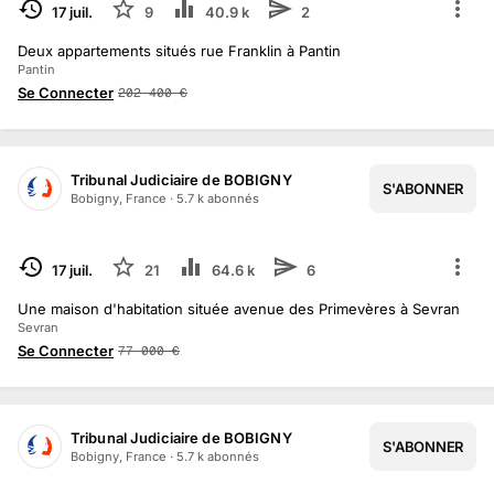
TERMINÉ
17 juil.
9
40.9 k
2
Deux appartements situés rue Franklin à Pantin
Pantin
Se Connecter
202 400
€
Tribunal Judiciaire de BOBIGNY
S'ABONNER
Bobigny, France
·
5.7 k
abonné
s
TERMINÉ
17 juil.
21
64.6 k
6
Une maison d'habitation située avenue des Primevères à Sevran
Sevran
Se Connecter
77 000
€
Tribunal Judiciaire de BOBIGNY
S'ABONNER
Bobigny, France
·
5.7 k
abonné
s