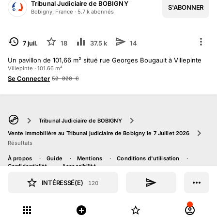
Tribunal Judiciaire de BOBIGNY
S'ABONNER
Bobigny, France
·
5.7 k
abonné
s
TERMINÉ
7 juil.
18
37.5 k
14
Un pavillon de 101,66 m² situé rue Georges Bougault à Villepinte
Villepinte · 101.66 m²
Se Connecter
50 000
€
Tribunal Judiciaire de BOBIGNY
Vente immobilière au Tribunal judiciaire de Bobigny le 7 Juillet 2026
Résultats
À propos
Guide
Mentions
Conditions d'utilisation
Confidentialité
Accessibilité
INTÉRESSÉ(E)
120