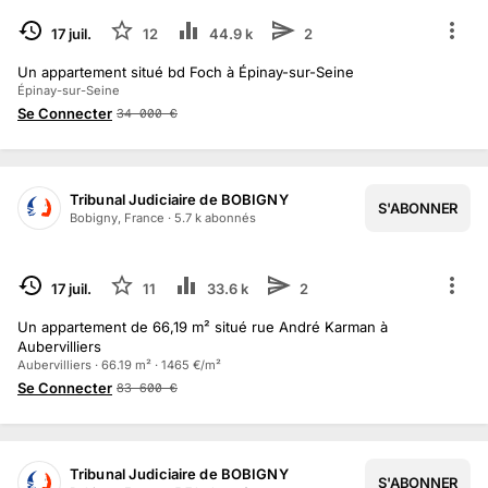
TERMINÉ
17 juil.
12
44.9 k
2
Un appartement situé bd Foch à Épinay-sur-Seine
Épinay-sur-Seine
Se Connecter
34 000
€
Tribunal Judiciaire de BOBIGNY
S'ABONNER
Bobigny, France
·
5.7 k
abonné
s
TERMINÉ
17 juil.
11
33.6 k
2
Un appartement de 66,19 m² situé rue André Karman à
Aubervilliers
Aubervilliers · 66.19 m² · 1465 €/m²
Se Connecter
83 600
€
Tribunal Judiciaire de BOBIGNY
S'ABONNER