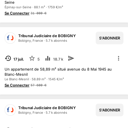
Seine
Épinay-sur-Seine · 88.1 m² · 1759 €/m²
Se Connecter
31 000
€
Tribunal Judiciaire de BOBIGNY
S'ABONNER
Bobigny, France
·
5.7 k
abonné
s
TERMINÉ
17 juil.
5
18.7 k
Un appartement de 58,89 m² situé avenue du 8 Mai 1945 au
Blanc-Mesnil
Le Blanc-Mesnil · 58.89 m² · 1545 €/m²
Se Connecter
57 600
€
Tribunal Judiciaire de BOBIGNY
S'ABONNER
Bobigny, France
·
5.7 k
abonné
s