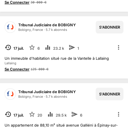
Se Connecter
30 000
€
Tribunal Judiciaire de BOBIGNY
S'ABONNER
Bobigny, France
·
5.7 k
abonné
s
TERMINÉ
17 juil.
6
23.2 k
1
Un immeuble d'habitation situé rue de la Vantelle à Lallaing
Lallaing
Se Connecter
125 000
€
Tribunal Judiciaire de BOBIGNY
S'ABONNER
Bobigny, France
·
5.7 k
abonné
s
TERMINÉ
17 juil.
20
29.5 k
6
Un appartement de 88,10 m² situé avenue Galliéni à Épinay-sur-