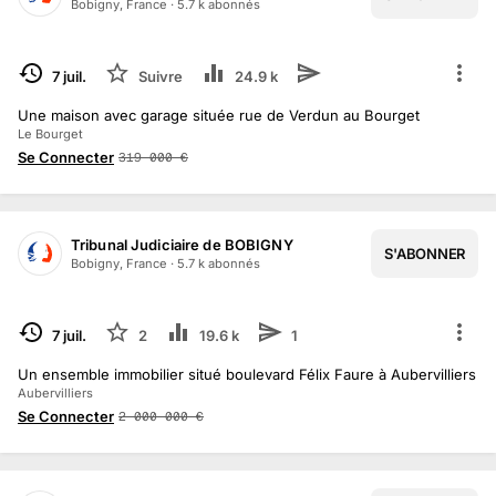
Bobigny, France
·
5.7 k
abonné
s
TERMINÉ
7 juil.
Suivre
24.9 k
Une maison avec garage située rue de Verdun au Bourget
Le Bourget
Se Connecter
319 000
€
Tribunal Judiciaire de BOBIGNY
S'ABONNER
Bobigny, France
·
5.7 k
abonné
s
TERMINÉ
7 juil.
2
19.6 k
1
Un ensemble immobilier situé boulevard Félix Faure à Aubervilliers
Aubervilliers
Se Connecter
2 000 000
€