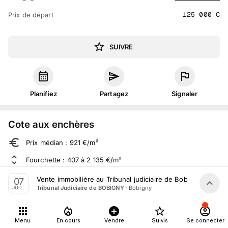
125 000
€
Prix de départ
SUIVRE
Planifiez
Partagez
Signaler
Cote aux enchères
Prix médian : 921 €/m²
Fourchette : 407 à 2 135 €/m²
Sur 186 ventes aux enchères dans le département
Vente immobilière au Tribunal judiciaire de Bobigny le 7 Jui
07
·
Bobigny
Tribunal Judiciaire de BOBIGNY
JUIL.
À propos
Menu
En cours
Vendre
Suivis
Se connecter