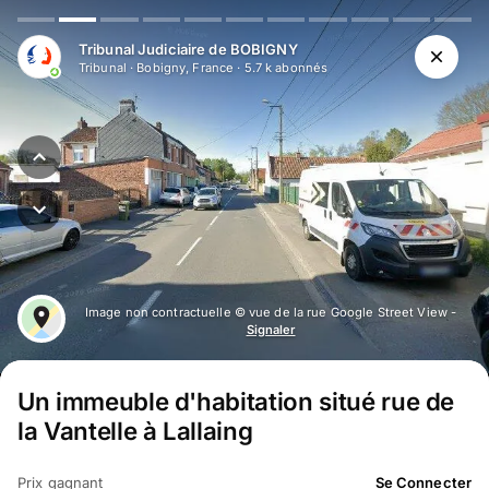
Aller au contenu principal
Tribunal Judiciaire de BOBIGNY
Tribunal
·
Bobigny, France
·
5.7 k
abonné
s
Image non contractuelle © vue de la rue Google Street View -
Signaler
Un immeuble d'habitation situé rue de
la Vantelle à Lallaing
Prix gagnant
Se Connecter