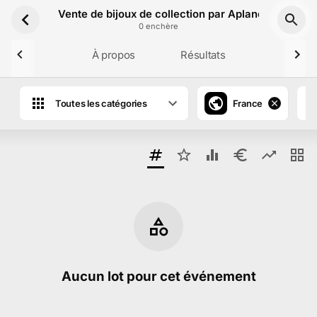
Aller au contenu principal
Vente de bijoux de collection par Aplanos - Hôtel 
0
enchère
À propos
Résultats
Toutes les catégories
France
Aucun lot pour cet événement