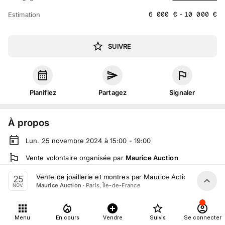
6 000
€
-
10 000
€
Estimation
SUIVRE
Planifiez
Partagez
Signaler
À propos
Lun. 25 novembre 2024 à 15:00 - 19:00
Vente volontaire
organisée
par
Maurice Auction
En salle :
84 Rue de Turenne, 75003 Paris, France
Vente de joaillerie et montres par Maurice Action le 25 N
25
·
Paris, Île-de-France
Maurice Auction
NOV.
En live
sur
drouot.com
Tout le monde peut participer
Menu
En cours
Vendre
Suivis
Se connecter