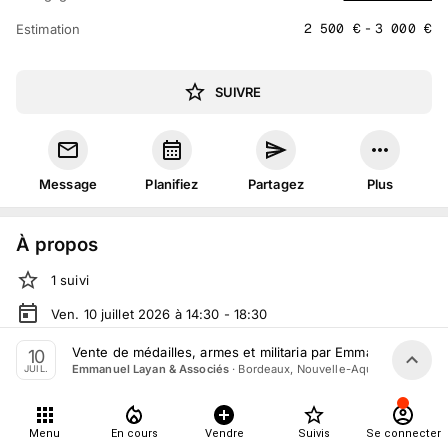
2 500
€
-
3 000
€
Estimation
SUIVRE
Message
Planifiez
Partagez
Plus
À propos
1
suivi
Ven. 10 juillet 2026 à 14:30 - 18:30
Vente volontaire
organisée
par
Emmanuel Layan & Associés
Vente de médailles, armes et militaria par Emmanuel Layan &
10
·
Bordeaux, Nouvelle-Aquitaine
Emmanuel Layan & Associés
JUIL.
En salle :
49 Rue Lafaurie de Monbadon, 33000 Bordeaux,
France
Tout le monde peut participer
Menu
En cours
Vendre
Suivis
Se connecter