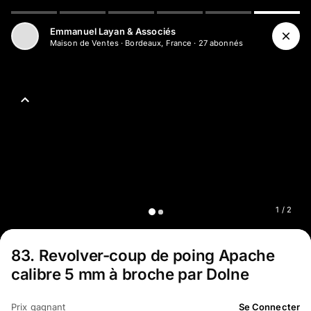
Emmanuel Layan & Associés
Maison de Ventes
·
Bordeaux, France
·
27
abonné
s
1
/
2
83
.
Revolver-coup de poing Apache
calibre 5 mm à broche par Dolne
Prix gagnant
Se Connecter