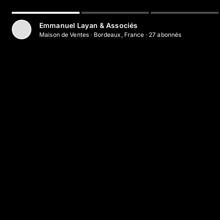
Aller au contenu principal
Emmanuel Layan & Associés
Maison de Ventes
·
Bordeaux, France
·
27
abonné
s