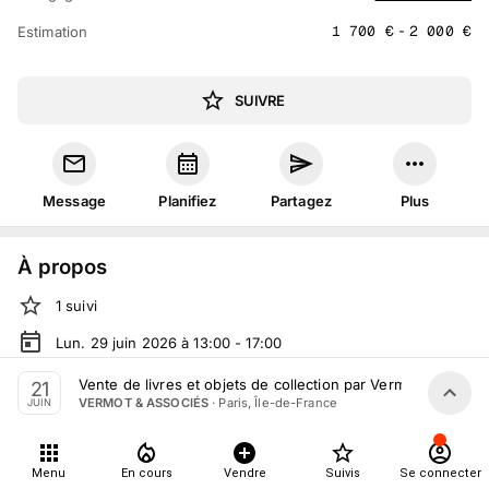
1 700
€
-
2 000
€
Estimation
SUIVRE
Message
Planifiez
Partagez
Plus
À propos
1
suivi
Lun. 29 juin 2026 à 13:00 - 17:00
Vente volontaire
organisée
par
VERMOT & ASSOCIÉS
Vente de livres et objets de collection par Vermot & Associ
21
·
Paris, Île-de-France
VERMOT & ASSOCIÉS
JUIN
En salle :
20 Rue Drouot, 75009 Paris, France
Tout le monde peut participer
Menu
En cours
Vendre
Suivis
Se connecter