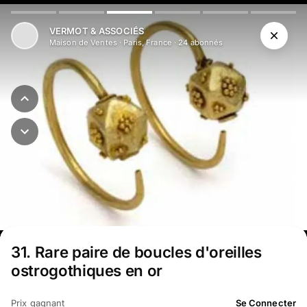
Aller au contenu principal
VERMOT & ASSOCIÉS
Maison de Ventes
·
Paris, France
·
24
abonné
s
31
.
Rare paire de boucles d'oreilles
ostrogothiques en or
Prix gagnant
Se Connecter