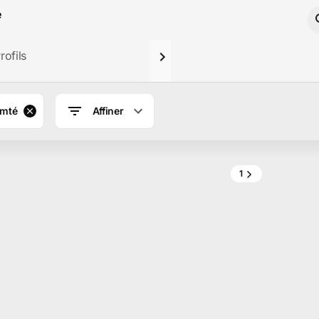
é
rofils
omté
Affiner
1