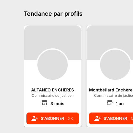
Tendance par profils
ALTANEO ENCHERES
Montbéliard Enchère
Commissaire de justice
·
Perrigny, Bourgogne-Franche-C
Commissaire de justic
3
mois
1
an
S'ABONNER
S'ABONNER
2 K
3