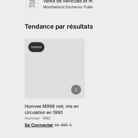
Vente de véhicules et matériels par Montbélia
25
·
Lure, Bourgogne-Fran
AVR.
Montbéliard Enchères Publiques
Tendance par résultats
TERMINÉ
2
Humvee M998 noir, mis en
circulation en 1990
Humvee · 1990
Se Connecter
50 000
€