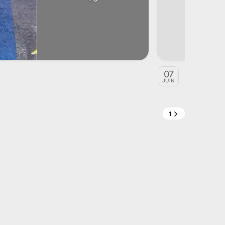
Vente de vé
07
JUIN
ALTANEO E
1